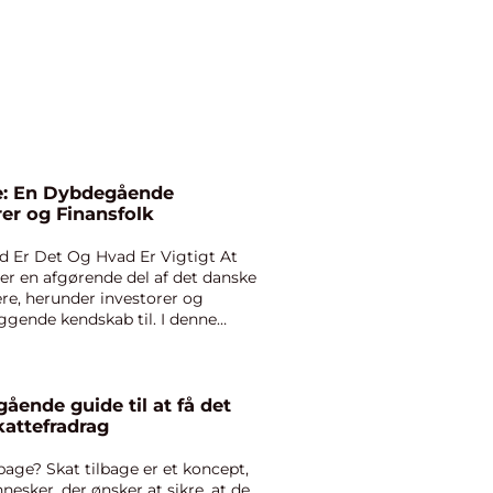
e: En Dybdegående
rer og Finansfolk
d Er Det Og Hvad Er Vigtigt At
er en afgørende del af det danske
re, herunder investorer og
ggende kendskab til. I denne
ående guide til at få det
kattefradrag
lbage? Skat tilbage er et koncept,
esker, der ønsker at sikre, at de