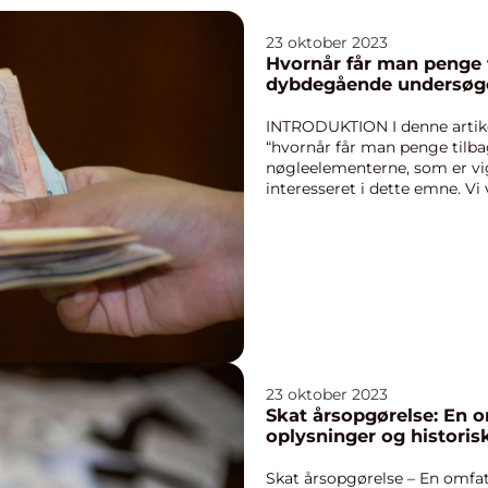
23 oktober 2023
Hvornår får man penge t
dybdegående undersøg
INTRODUKTION I denne artikel
“hvornår får man penge tilba
nøgleelementerne, som er vig
interesseret i dette emne. Vi
gennemgang af, hv...
23 oktober 2023
Skat årsopgørelse: En o
oplysninger og historis
Skat årsopgørelse – En omfat