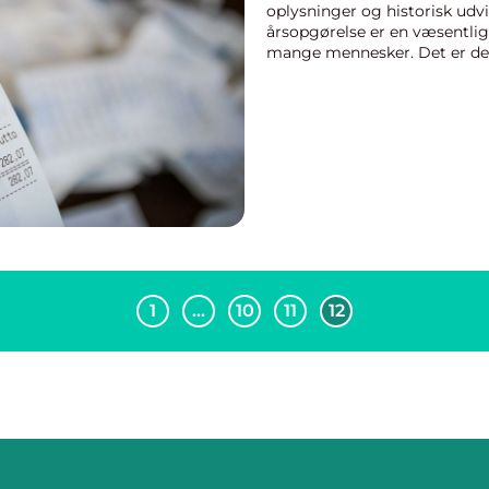
oplysninger og historisk udvi
årsopgørelse er en væsentlig 
mange mennesker. Det er det
indkomstskat d...
1
…
10
11
12