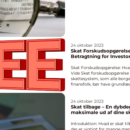
24 oktober 2023
Skat Forskudsopgørels
Betragtning for Investo
Skat Forskudsopgørelse: Hva
Vide Skat forskudsopgørelse 
skattesystem, som alle borge
finansfolk, bør have grundlæ
artikel vil vi udf...
24 oktober 2023
Skat tilbage – En dybdeg
maksimale ud af dine s
Introduktion: Hvad er skat ti
der er vigtigt for mange menn