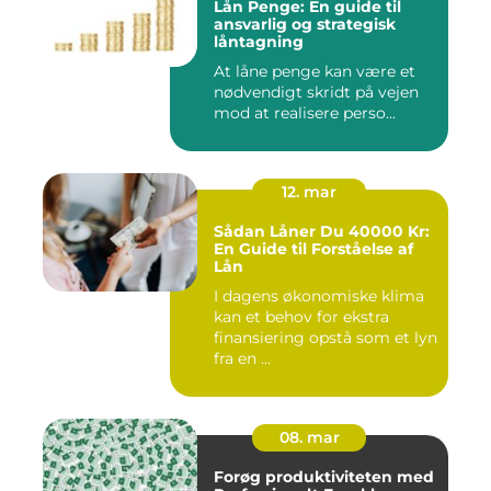
Lån Penge: En guide til
ansvarlig og strategisk
låntagning
At låne penge kan være et
nødvendigt skridt på vejen
mod at realisere perso...
12. mar
Sådan Låner Du 40000 Kr:
En Guide til Forståelse af
Lån
I dagens økonomiske klima
kan et behov for ekstra
finansiering opstå som et lyn
fra en ...
08. mar
Forøg produktiviteten med