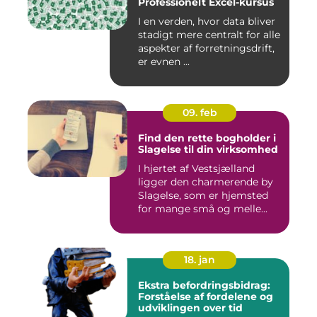
Professionelt Excel-kursus
I en verden, hvor data bliver
stadigt mere centralt for alle
aspekter af forretningsdrift,
er evnen ...
09. feb
Find den rette bogholder i
Slagelse til din virksomhed
I hjertet af Vestsjælland
ligger den charmerende by
Slagelse, som er hjemsted
for mange små og melle...
18. jan
Ekstra befordringsbidrag:
Forståelse af fordelene og
udviklingen over tid