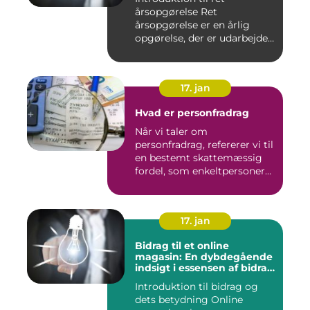
årsopgørelse Ret
årsopgørelse er en årlig
opgørelse, der er udarbejdet
af ska...
17. jan
Hvad er personfradrag
Når vi taler om
personfradrag, refererer vi til
en bestemt skattemæssig
fordel, som enkeltpersoner
k...
17. jan
Bidrag til et online
magasin: En dybdegående
indsigt i essensen af bidrag
og dets udvikling gennem
Introduktion til bidrag og
tiden
dets betydning Online