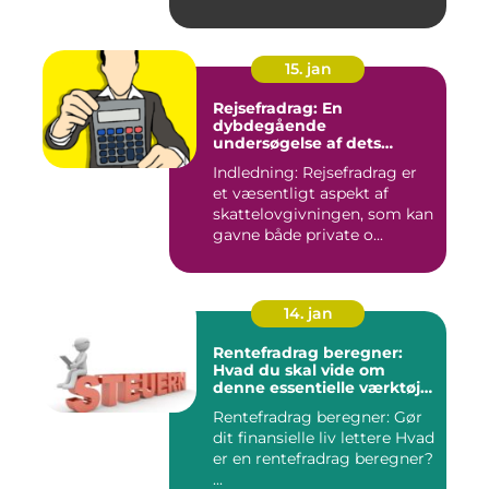
15. jan
Rejsefradrag: En
dybdegående
undersøgelse af dets
betydning, udvikling og
Indledning: Rejsefradrag er
vigtighed for investorer og
et væsentligt aspekt af
finansfolk
skattelovgivningen, som kan
gavne både private o...
14. jan
Rentefradrag beregner:
Hvad du skal vide om
denne essentielle værktøj
for investorer og finansfolk
Rentefradrag beregner: Gør
dit finansielle liv lettere Hvad
er en rentefradrag beregner?
...