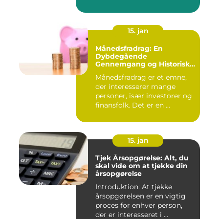
15. jan
Månedsfradrag: En
Dybdegående
Gennemgang og Historisk
Udvikling
Månedsfradrag er et emne,
der interesserer mange
personer, især investorer og
finansfolk. Det er en ...
15. jan
Tjek Årsopgørelse: Alt, du
skal vide om at tjekke din
årsopgørelse
Introduktion: At tjekke
årsopgørelsen er en vigtig
proces for enhver person,
der er interesseret i ...