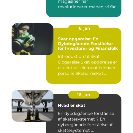
magasiner har
revolutioneret måden, vi får
adgang ...
16. jan
Skat opgørelse: En
Dybdegående Forståelse
for Investorer og Finansfolk
Introduktion til Skat
Opgørelse Skat opgørelse er
et centralt element i enhver
persons økonomiske l...
16. jan
Hvad er skat
En dybdegående forståelse
af skattesystemet ? En
dybdegående forståelse af
skattesystemet ...