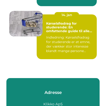
14. jan
Kørselsfradrag for
studerende: En
omfattende guide til alle
interesserede
Indledning: Kørselsfradrag
for studerende er et emne,
der vækker stor interesse
blandt mange persone...
Adresse