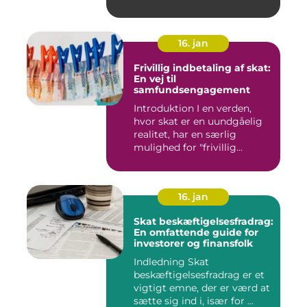
16. jan
Frivillig indbetaling af skat:
En vej til
samfundsengagement
Introduktion I en verden,
hvor skat er en uundgåelig
realitet, har en særlig
mulighed for "frivillig...
16. jan
Skat beskæftigelsesfradrag:
En omfattende guide for
investorer og finansfolk
Indledning Skat
beskæftigelsesfradrag er et
vigtigt emne, der er værd at
sætte sig ind i, især for ...