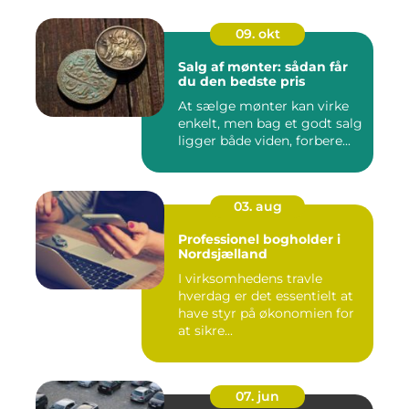
09. okt
Salg af mønter: sådan får
du den bedste pris
At sælge mønter kan virke
enkelt, men bag et godt salg
ligger både viden, forbere...
03. aug
Professionel bogholder i
Nordsjælland
I virksomhedens travle
hverdag er det essentielt at
have styr på økonomien for
at sikre...
07. jun