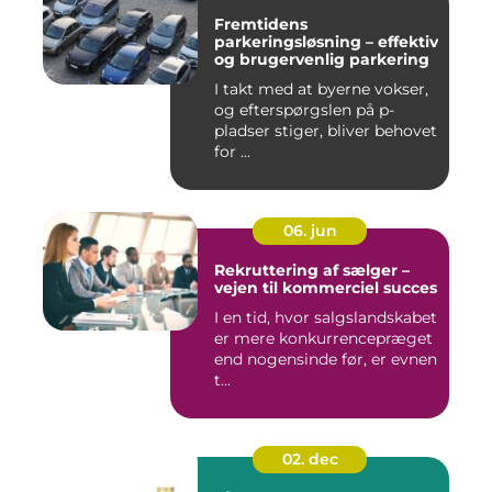
Fremtidens
parkeringsløsning – effektiv
og brugervenlig parkering
I takt med at byerne vokser,
og efterspørgslen på p-
pladser stiger, bliver behovet
for ...
06. jun
Rekruttering af sælger –
vejen til kommerciel succes
I en tid, hvor salgslandskabet
er mere konkurrencepræget
end nogensinde før, er evnen
t...
02. dec