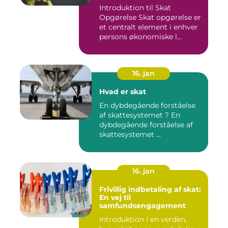
Introduktion til Skat
Opgørelse Skat opgørelse er
et centralt element i enhver
persons økonomiske l...
16. jan
Hvad er skat
En dybdegående forståelse
af skattesystemet ? En
dybdegående forståelse af
skattesystemet ...
16. jan
Frivillig indbetaling af skat:
En vej til
samfundsengagement
Introduktion I en verden,