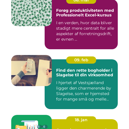
08. mar
Forøg produktiviteten med
Professionelt Excel-kursus
I en verden, hvor data bliver
stadigt mere centralt for alle
aspekter af forretningsdrift,
er evnen ...
09. feb
Find den rette bogholder i
Slagelse til din virksomhed
I hjertet af Vestsjælland
ligger den charmerende by
Slagelse, som er hjemsted
for mange små og melle...
18. jan