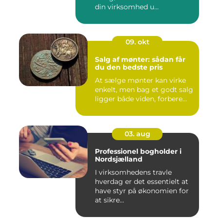
din virksomhed u...
09. okt
Salg af mønter: sådan får
du den bedste pris
At sælge mønter kan virke
enkelt, men bag et godt salg
ligger både viden, forbere...
03. aug
Professionel bogholder i
Nordsjælland
I virksomhedens travle
hverdag er det essentielt at
have styr på økonomien for
at sikre...