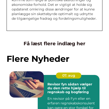
komme som følge af politiske beslutninger og
økonomiske forhold. Det er vigtigt at holde sig
opdateret omkring disse ændringer for at kunne
planlægge sin skattebyrde optimalt og udnytte
de tilgængelige fradrag og fordelingsmuligheder.
Få læst flere indlæg her
Flere Nyheder
07. aug
Revisor fyn sådan vælger
du den rette hjælp til
regnskab og bogføring
En revisor på Fyn eller en
erfaren regnskabskonsulent
kan gøre en stor forskel for