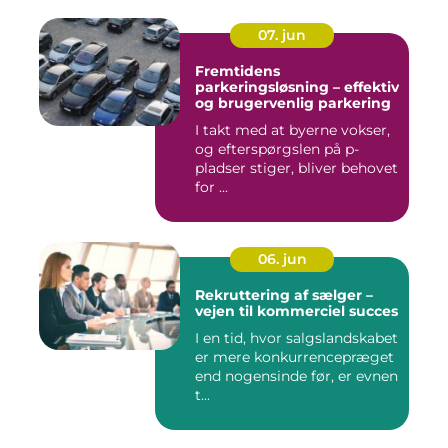
07. jun
Fremtidens
parkeringsløsning – effektiv
og brugervenlig parkering
I takt med at byerne vokser,
og efterspørgslen på p-
pladser stiger, bliver behovet
for ...
06. jun
Rekruttering af sælger –
vejen til kommerciel succes
I en tid, hvor salgslandskabet
er mere konkurrencepræget
end nogensinde før, er evnen
t...