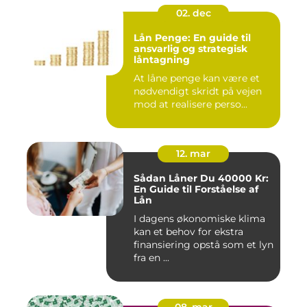
02. dec
Lån Penge: En guide til
ansvarlig og strategisk
låntagning
At låne penge kan være et
nødvendigt skridt på vejen
mod at realisere perso...
12. mar
Sådan Låner Du 40000 Kr:
En Guide til Forståelse af
Lån
I dagens økonomiske klima
kan et behov for ekstra
finansiering opstå som et lyn
fra en ...