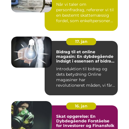
Når vi taler om
personfradrag, refererer vi til
en bestemt skattemæssig
fordel, som enkeltpersoner
k...
17. jan
Bidrag til et online
magasin: En dybdegående
indsigt i essensen af bidrag
og dets udvikling gennem
Introduktion til bidrag og
tiden
dets betydning Online
magasiner har
revolutioneret måden, vi får
adgang ...
16. jan
Skat opgørelse: En
Dybdegående Forståelse
for Investorer og Finansfolk