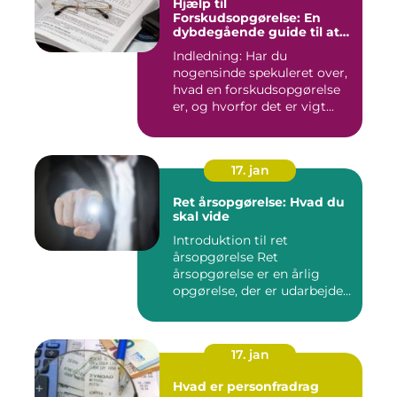
Hjælp til
Forskudsopgørelse: En
dybdegående guide til at
forstå og optimere din
Indledning: Har du
skatteansættelse
nogensinde spekuleret over,
hvad en forskudsopgørelse
er, og hvorfor det er vigt...
17. jan
Ret årsopgørelse: Hvad du
skal vide
Introduktion til ret
årsopgørelse Ret
årsopgørelse er en årlig
opgørelse, der er udarbejdet
af ska...
17. jan
Hvad er personfradrag