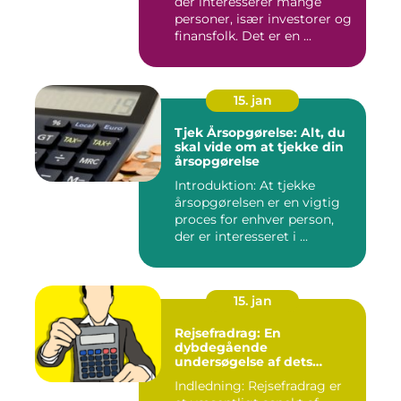
der interesserer mange
personer, især investorer og
finansfolk. Det er en ...
15. jan
Tjek Årsopgørelse: Alt, du
skal vide om at tjekke din
årsopgørelse
Introduktion: At tjekke
årsopgørelsen er en vigtig
proces for enhver person,
der er interesseret i ...
15. jan
Rejsefradrag: En
dybdegående
undersøgelse af dets
betydning, udvikling og
Indledning: Rejsefradrag er
vigtighed for investorer og