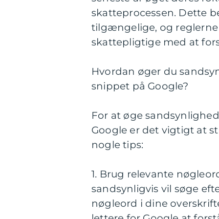
skatteprocessen. Dette bet
tilgængelige, og reglerne
skattepligtige med at for
Hvordan øger du sandsynl
snippet på Google?
For at øge sandsynlighede
Google er det vigtigt at s
nogle tips:
1. Brug relevante nøgleor
sandsynligvis vil søge eft
nøgleord i dine overskrifte
lettere for Google at fors