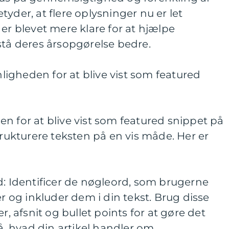
yder, at flere oplysninger nu er let
 er blevet mere klare for at hjælpe
stå deres årsopgørelse bedre.
igheden for at blive vist som featured
n for at blive vist som featured snippet på
trukturere teksten på en vis måde. Her er
d: Identificer de nøgleord, som brugerne
er og inkluder dem i din tekst. Brug disse
r, afsnit og bullet points for at gøre det
tå, hvad din artikel handler om.