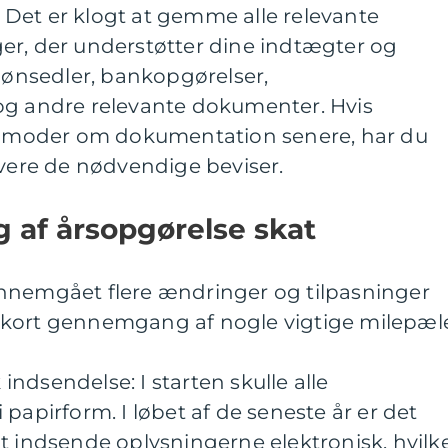
Det er klogt at gemme alle relevante
er, der understøtter dine indtægter og
 lønsedler, bankopgørelser,
og andre relevante dokumenter. Hvis
moder om dokumentation senere, har du
evere de nødvendige beviser.
g af årsopgørelse skat
nnemgået flere ændringer og tilpasninger
 kort gennemgang af nogle vigtige milepæl
k indsendelse: I starten skulle alle
papirform. I løbet af de seneste år er det
t indsende oplysningerne elektronisk, hvilk