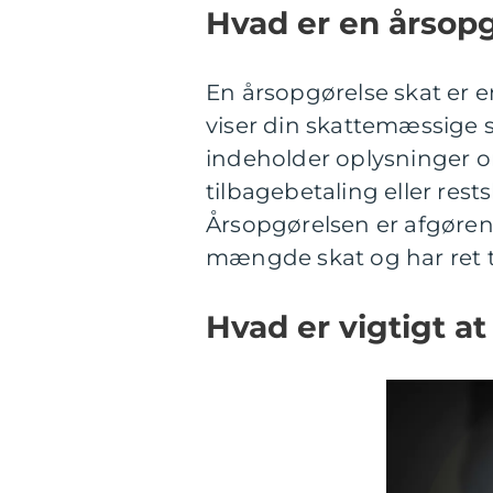
Hvad er en årsopg
En årsopgørelse skat er 
viser din skattemæssige s
indeholder oplysninger om
tilbagebetaling eller res
Årsopgørelsen er afgørend
mængde skat og har ret til
Hvad er vigtigt a