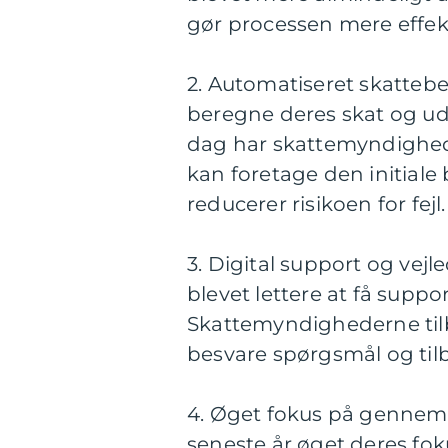
gør processen mere effekt
2. Automatiseret skatteber
beregne deres skat og ud
dag har skattemyndighed
kan foretage den initiale
reducerer risikoen for fejl.
3. Digital support og vej
blevet lettere at få suppo
Skattemyndighederne tilb
besvare spørgsmål og til
4. Øget fokus på gennem
seneste år øget deres fo