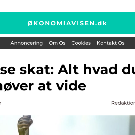
ØKONOMIAVISEN.
dk
Annoncering
Om Os
Cookies
Kontakt Os
øver at vide
n
Redaktio