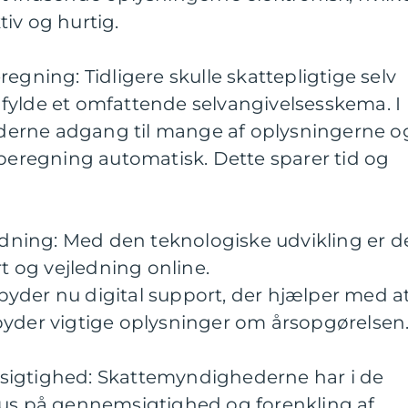
iv og hurtig.
egning: Tidligere skulle skattepligtige selv
fylde et omfattende selvangivelsesskema. I
erne adgang til mange af oplysningerne o
 beregning automatisk. Dette sparer tid og
ledning: Med den teknologiske udvikling er d
rt og vejledning online.
yder nu digital support, der hjælper med a
byder vigtige oplysninger om årsopgørelsen
sigtighed: Skattemyndighederne har i de
kus på gennemsigtighed og forenkling af