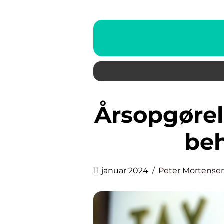
Årsopgørelse skat: Alt hvad du
beh
11 januar 2024
Peter Mortense