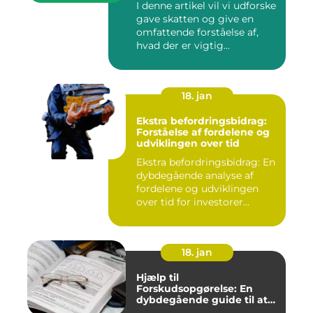
I denne artikel vil vi udforske
optimere deres
gave skatten og give en
økonomiske strategier
omfattende forståelse af,
hvad der er vigtig...
18. jan
Ekstra befordringsbidrag:
Forståelse af fordelene og
udviklingen over tid
Ekstra befordringsbidrag: En
dybdegående analyse af
fordelene og udviklingen
over tid for investorer...
18. jan
Hjælp til
Forskudsopgørelse: En
dybdegående guide til at
forstå og optimere din