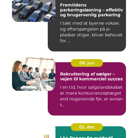
Fremtidens
parkeringsløsning – effektiv
og brugervenlig parkering
I takt med at byerne vokser,
og efterspørgslen på p-
pladser stiger, bliver behovet
for ...
06. jun
Rekruttering af sælger –
vejen til kommerciel succes
I en tid, hvor salgslandskabet
er mere konkurrencepræget
end nogensinde før, er evnen
t...
02. dec