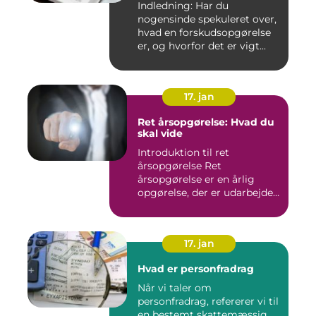
Indledning: Har du
skatteansættelse
nogensinde spekuleret over,
hvad en forskudsopgørelse
er, og hvorfor det er vigt...
17. jan
Ret årsopgørelse: Hvad du
skal vide
Introduktion til ret
årsopgørelse Ret
årsopgørelse er en årlig
opgørelse, der er udarbejdet
af ska...
17. jan
Hvad er personfradrag
Når vi taler om
personfradrag, refererer vi til
en bestemt skattemæssig