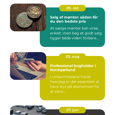
09. okt
Salg af mønter: sådan får
du den bedste pris
At sælge mønter kan virke
enkelt, men bag et godt salg
ligger både viden, forbere...
03. aug
Professionel bogholder i
Nordsjælland
I virksomhedens travle
hverdag er det essentielt at
have styr på økonomien for
at sikre...
07. jun