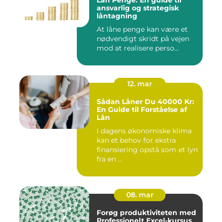
Lån Penge: En guide til
ansvarlig og strategisk
låntagning
At låne penge kan være et
nødvendigt skridt på vejen
mod at realisere perso...
12. mar
Sådan Låner Du 40000 Kr:
En Guide til Forståelse af
Lån
I dagens økonomiske klima
kan et behov for ekstra
finansiering opstå som et lyn
fra en ...
08. mar
Forøg produktiviteten med
Professionelt Excel-kursus