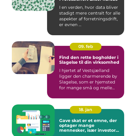
I en verden, hvor data bliver
stadigt mere centralt for alle
aspekter af forretningsdrift,
er evnen ...
09. feb
Find den rette bogholder i
Slagelse til din virksomhed
I hjertet af Vestsjælland
ligger den charmerende by
Slagelse, som er hjemsted
for mange små og melle...
18. jan
Gave skat er et emne, der
optager mange
mennesker, især investorer
og finansfolk, der ønsker at