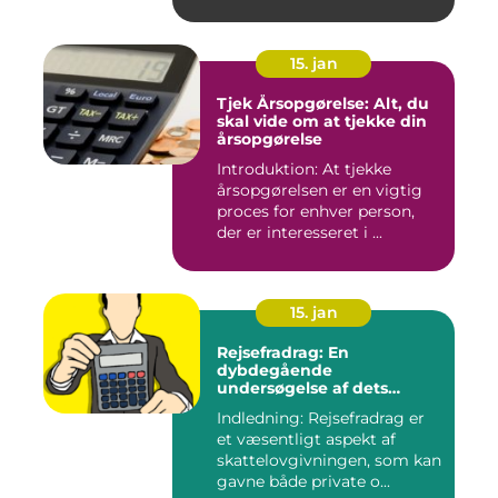
15. jan
Tjek Årsopgørelse: Alt, du
skal vide om at tjekke din
årsopgørelse
Introduktion: At tjekke
årsopgørelsen er en vigtig
proces for enhver person,
der er interesseret i ...
15. jan
Rejsefradrag: En
dybdegående
undersøgelse af dets
betydning, udvikling og
Indledning: Rejsefradrag er
vigtighed for investorer og
et væsentligt aspekt af
finansfolk
skattelovgivningen, som kan
gavne både private o...