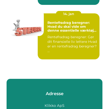
14. jan
Rentefradrag beregner:
Hvad du skal vide om
denne essentielle værktøj
for investorer og finansfolk
Rentefradrag beregner: Gør
dit finansielle liv lettere Hvad
er en rentefradrag beregner?
...
Adresse