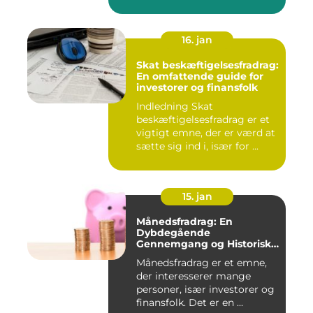
16. jan
Skat beskæftigelsesfradrag:
En omfattende guide for
investorer og finansfolk
Indledning Skat
beskæftigelsesfradrag er et
vigtigt emne, der er værd at
sætte sig ind i, især for ...
15. jan
Månedsfradrag: En
Dybdegående
Gennemgang og Historisk
Udvikling
Månedsfradrag er et emne,
der interesserer mange
personer, især investorer og
finansfolk. Det er en ...