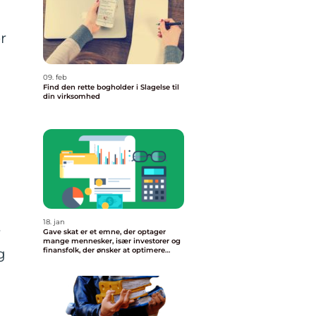
r
09. feb
Find den rette bogholder i Slagelse til
din virksomhed
18. jan
r
Gave skat er et emne, der optager
mange mennesker, især investorer og
g
finansfolk, der ønsker at optimere
deres økonomiske strategier