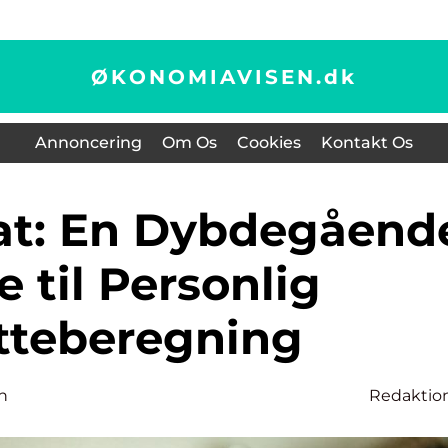
ØKONOMIAVISEN.
dk
Annoncering
Om Os
Cookies
Kontakt Os
 til Personlig
tteberegning
n
Redaktio