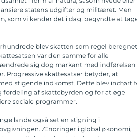
indsamlet i form af natura, såsom hvede eller
finansiere statens udgifter og militæret. Men
, som vi kender det i dag, begyndte at tag
.
 århundrede blev skatten som regel beregne
skattesatsen var den samme for alle
 ændrede sig dog markant med indførelsen
r. Progressive skattesatser betyder, at
t med stigende indkomst. Dette blev indført f
g fordeling af skattebyrden og for at øge
siere sociale programmer.
ange lande også set en stigning i
lovgivningen. Ændringer i global økonomi,