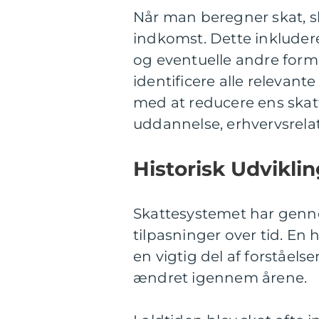
Når man beregner skat, s
indkomst. Dette inkludere
og eventuelle andre forme
identificere alle relevan
med at reducere ens skatt
uddannelse, erhvervsrel
Historisk Udvikli
Skattesystemet har gen
tilpasninger over tid. E
en vigtig del af forståels
ændret igennem årene.