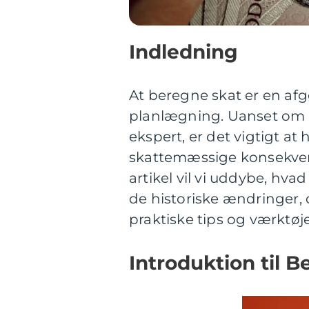
Indledning
At beregne skat er en af
planlægning. Uanset om m
ekspert, er det vigtigt at
skattemæssige konsekven
artikel vil vi uddybe, hva
de historiske ændringer, 
praktiske tips og værktøjer
Introduktion til 