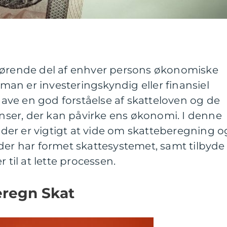
gørende del af enhver persons økonomiske
an er investeringskyndig eller finansiel
 have en god forståelse af skatteloven og de
ser, der kan påvirke ens økonomi. I denne
d der er vigtigt at vide om skatteberegning o
der har formet skattesystemet, samt tilbyde
 til at lette processen.
Beregn Skat