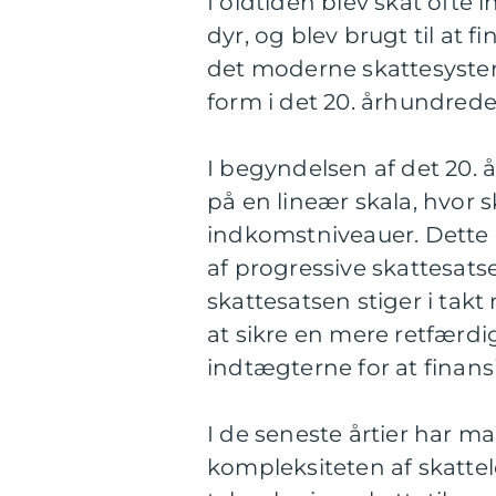
I oldtiden blev skat ofte 
dyr, og blev brugt til at 
det moderne skattesystem
form i det 20. århundrede
I begyndelsen af det 20.
på en lineær skala, hvor 
indkomstniveauer. Dette
af progressive skattesatse
skattesatsen stiger i tak
at sikre en mere retfærdi
indtægterne for at finan
I de seneste årtier har m
kompleksiteten af skatte