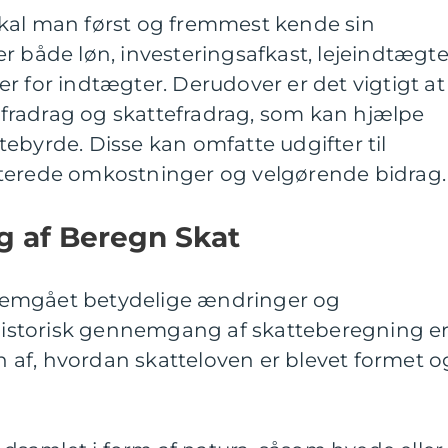
kal man først og fremmest kende sin
r både løn, investeringsafkast, lejeindtægte
r for indtægter. Derudover er det vigtigt at
te fradrag og skattefradrag, som kan hjælpe
ebyrde. Disse kan omfatte udgifter til
aterede omkostninger og velgørende bidrag.
ng af Beregn Skat
nemgået betydelige ændringer og
n historisk gennemgang af skatteberegning e
en af, hvordan skatteloven er blevet formet o