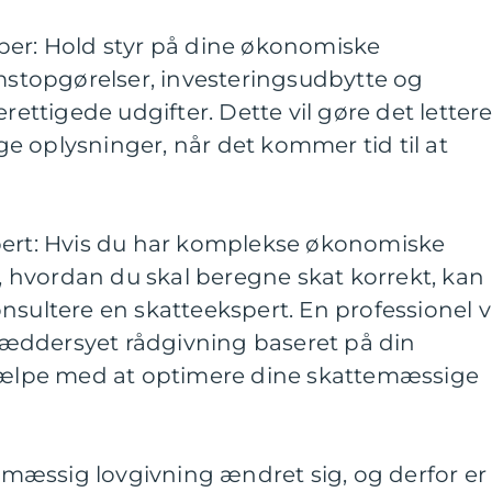
ber: Hold styr på dine økonomiske
topgørelser, investeringsudbytte og
erettigede udgifter. Dette vil gøre det letter
e oplysninger, når det kommer tid til at
pert: Hvis du har komplekse økonomiske
å, hvordan du skal beregne skat korrekt, kan
nsultere en skatteekspert. En professionel vi
skræddersyet rådgivning baseret på din
hjælpe med at optimere dine skattemæssige
æssig lovgivning ændret sig, og derfor er