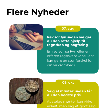
Flere Nyheder
07. aug
Revisor fyn sådan vælger
du den rette hjælp til
regnskab og bogføring
En revisor på Fyn eller en
erfaren regnskabskonsulent
kan gøre en stor forskel for
din virksomhed u...
09. okt
Salg af mønter: sådan får
du den bedste pris
At sælge mønter kan virke
enkelt, men bag et godt salg