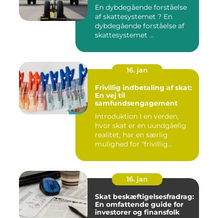
En dybdegående forståelse
af skattesystemet ? En
dybdegående forståelse af
skattesystemet ...
16. jan
Frivillig indbetaling af skat:
En vej til
samfundsengagement
Introduktion I en verden,
hvor skat er en uundgåelig
realitet, har en særlig
mulighed for "frivillig...
16. jan
Skat beskæftigelsesfradrag:
En omfattende guide for
investorer og finansfolk