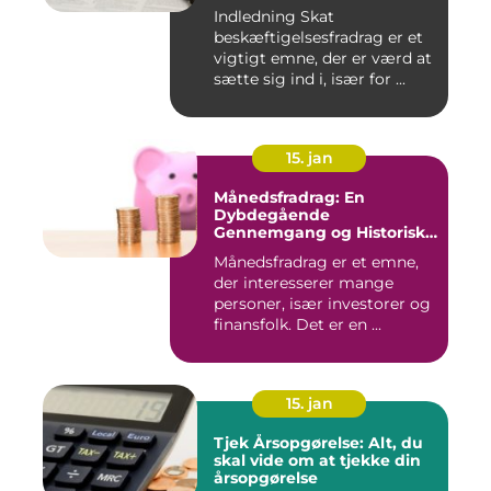
Indledning Skat
beskæftigelsesfradrag er et
vigtigt emne, der er værd at
sætte sig ind i, især for ...
15. jan
Månedsfradrag: En
Dybdegående
Gennemgang og Historisk
Udvikling
Månedsfradrag er et emne,
der interesserer mange
personer, især investorer og
finansfolk. Det er en ...
15. jan
Tjek Årsopgørelse: Alt, du
skal vide om at tjekke din
årsopgørelse