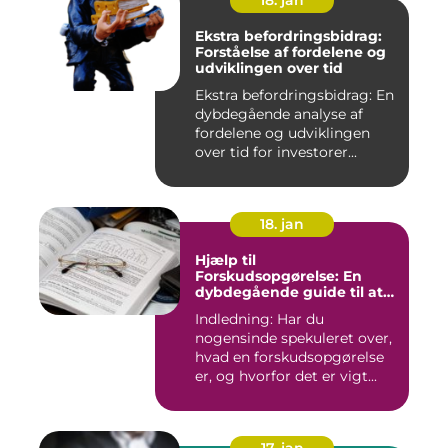
18. jan
Ekstra befordringsbidrag:
Forståelse af fordelene og
udviklingen over tid
Ekstra befordringsbidrag: En
dybdegående analyse af
fordelene og udviklingen
over tid for investorer...
18. jan
Hjælp til
Forskudsopgørelse: En
dybdegående guide til at
forstå og optimere din
Indledning: Har du
skatteansættelse
nogensinde spekuleret over,
hvad en forskudsopgørelse
er, og hvorfor det er vigt...