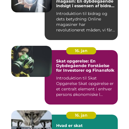
magasin: En dybdegående
indsigt i essensen af bidrag
og dets udvikling gennem
Introduktion til bidrag og
tiden
dets betydning Online
magasiner har
revolutioneret måden, vi får
adgang ...
16. jan
Skat opgørelse: En
Dybdegående Forståelse
for Investorer og Finansfolk
Introduktion til Skat
Opgørelse Skat opgørelse er
et centralt element i enhver
persons økonomiske l...
16. jan
Hvad er skat