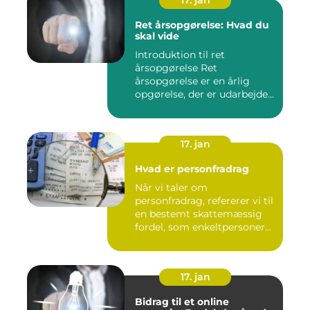
17. jan
Ret årsopgørelse: Hvad du
skal vide
Introduktion til ret
årsopgørelse Ret
årsopgørelse er en årlig
opgørelse, der er udarbejdet
af ska...
17. jan
Hvad er personfradrag
Når vi taler om
personfradrag, refererer vi til
en bestemt skattemæssig
fordel, som enkeltpersoner
k...
17. jan
Bidrag til et online