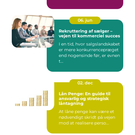
06. jun
Rekruttering af sælger –
vejen til kommerciel succes
I en tid, hvor salgslandskabet
er mere konkurrencepræget
end nogensinde før, er evnen
t...
02. dec
Lån Penge: En guide til
ansvarlig og strategisk
låntagning
At låne penge kan være et
nødvendigt skridt på vejen
mod at realisere perso...