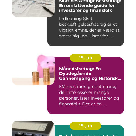
Skat beskæftigelsesfradrag:
En omfattende guide for
investorer og finansfolk
Indledning Skat
beskæftigelsesfradrag er et
vigtigt emne, der er værd at
sætte sig ind i, især for ...
15. jan
Månedsfradrag: En
Dybdegående
Gennemgang og Historisk
Udvikling
Månedsfradrag er et emne,
der interesserer mange
personer, især investorer og
finansfolk. Det er en ...
15. jan