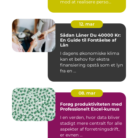
mod at realisere perso...
12. mar
Sådan Låner Du 40000 Kr:
En Guide til Forståelse af
Lån
I dagens økonomiske klima
kan et behov for ekstra
finansiering opstå som et lyn
fra en ...
08. mar
Forøg produktiviteten med
Professionelt Excel-kursus
I en verden, hvor data bliver
stadigt mere centralt for alle
aspekter af forretningsdrift,
er evnen ...