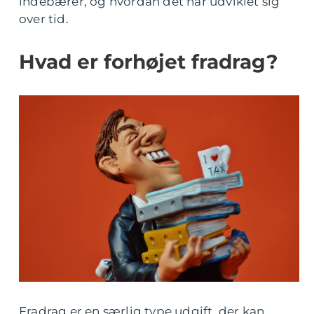
indebærer, og hvordan det har udviklet sig
over tid.
Hvad er forhøjet fradrag?
Fradrag er en særlig type udgift, der kan