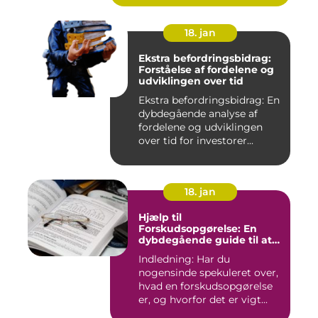
18. jan
Ekstra befordringsbidrag:
Forståelse af fordelene og
udviklingen over tid
Ekstra befordringsbidrag: En
dybdegående analyse af
fordelene og udviklingen
over tid for investorer...
18. jan
Hjælp til
Forskudsopgørelse: En
dybdegående guide til at
forstå og optimere din
Indledning: Har du
skatteansættelse
nogensinde spekuleret over,
hvad en forskudsopgørelse
er, og hvorfor det er vigt...