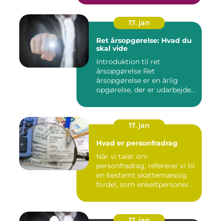
17. jan
Ret årsopgørelse: Hvad du
skal vide
Introduktion til ret
årsopgørelse Ret
årsopgørelse er en årlig
opgørelse, der er udarbejdet
af ska...
17. jan
Hvad er personfradrag
Når vi taler om
personfradrag, refererer vi til
en bestemt skattemæssig
fordel, som enkeltpersoner
k...
17. jan