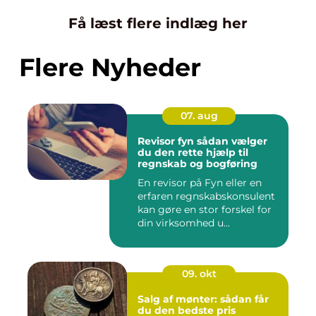
Få læst flere indlæg her
Flere Nyheder
07. aug
Revisor fyn sådan vælger
du den rette hjælp til
regnskab og bogføring
En revisor på Fyn eller en
erfaren regnskabskonsulent
kan gøre en stor forskel for
din virksomhed u...
09. okt
Salg af mønter: sådan får
du den bedste pris