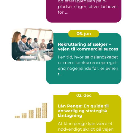
og efterspørgslen på p-
pladser stiger, bliver behovet
for ...
06. jun
Rekruttering af sælger –
vejen til kommerciel succes
I en tid, hvor salgslandskabet
er mere konkurrencepræget
end nogensinde før, er evnen
t...
02. dec
Lån Penge: En guide til
ansvarlig og strategisk
låntagning
At låne penge kan være et
nødvendigt skridt på vejen