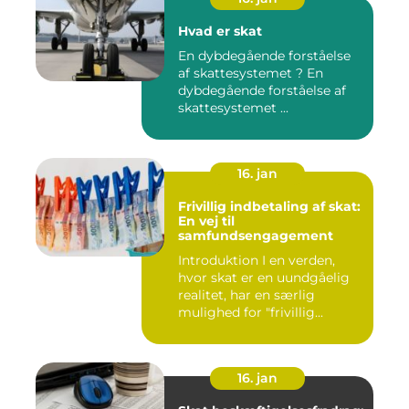
Hvad er skat
En dybdegående forståelse
af skattesystemet ? En
dybdegående forståelse af
skattesystemet ...
16. jan
Frivillig indbetaling af skat:
En vej til
samfundsengagement
Introduktion I en verden,
hvor skat er en uundgåelig
realitet, har en særlig
mulighed for "frivillig...
16. jan