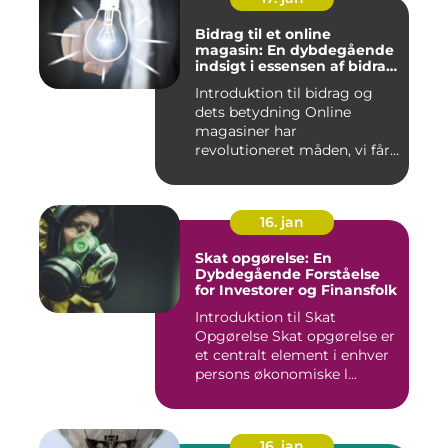
Bidrag til et online
magasin: En dybdegående
indsigt i essensen af bidrag
og dets udvikling gennem
Introduktion til bidrag og
tiden
dets betydning Online
magasiner har
revolutioneret måden, vi får
adgang ...
16. jan
Skat opgørelse: En
Dybdegående Forståelse
for Investorer og Finansfolk
Introduktion til Skat
Opgørelse Skat opgørelse er
et centralt element i enhver
persons økonomiske l...
16. jan