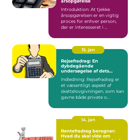
årsopgørelse
Introduktion: At tjekke
årsopgørelsen er en vigtig
proces for enhver person,
der er interesseret i ...
15. jan
Rejsefradrag: En
dybdegående
undersøgelse af dets
betydning, udvikling og
Indledning: Rejsefradrag er
vigtighed for investorer og
et væsentligt aspekt af
finansfolk
skattelovgivningen, som kan
gavne både private o...
14. jan
Rentefradrag beregner:
Hvad du skal vide om