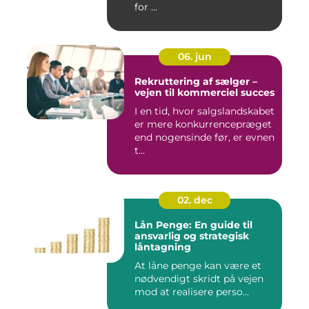
for ...
06. jun
Rekruttering af sælger –
vejen til kommerciel succes
I en tid, hvor salgslandskabet
er mere konkurrencepræget
end nogensinde før, er evnen
t...
02. dec
Lån Penge: En guide til
ansvarlig og strategisk
låntagning
At låne penge kan være et
nødvendigt skridt på vejen
mod at realisere perso...