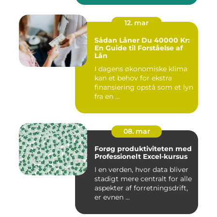
12. mar
Sådan Låner Du 40000 Kr:
En Guide til Forståelse af
Lån
I dagens økonomiske klima
kan et behov for ekstra
finansiering opstå som et lyn
fra en ...
08. mar
Forøg produktiviteten med
Professionelt Excel-kursus
I en verden, hvor data bliver
stadigt mere centralt for alle
aspekter af forretningsdrift,
er evnen ...