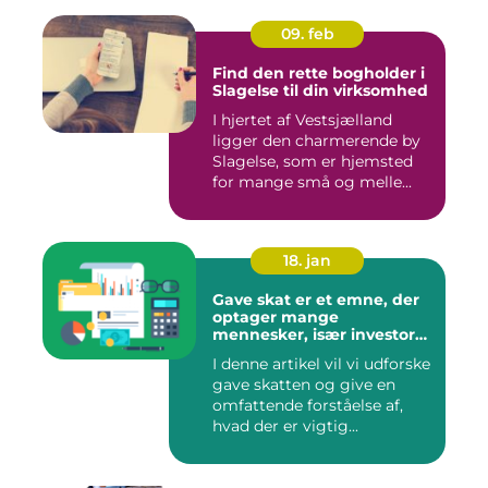
09. feb
Find den rette bogholder i
Slagelse til din virksomhed
I hjertet af Vestsjælland
ligger den charmerende by
Slagelse, som er hjemsted
for mange små og melle...
18. jan
Gave skat er et emne, der
optager mange
mennesker, især investorer
og finansfolk, der ønsker at
I denne artikel vil vi udforske
optimere deres
gave skatten og give en
økonomiske strategier
omfattende forståelse af,
hvad der er vigtig...