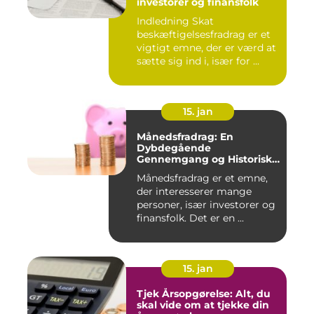
investorer og finansfolk
Indledning Skat
beskæftigelsesfradrag er et
vigtigt emne, der er værd at
sætte sig ind i, især for ...
15. jan
Månedsfradrag: En
Dybdegående
Gennemgang og Historisk
Udvikling
Månedsfradrag er et emne,
der interesserer mange
personer, især investorer og
finansfolk. Det er en ...
15. jan
Tjek Årsopgørelse: Alt, du
skal vide om at tjekke din