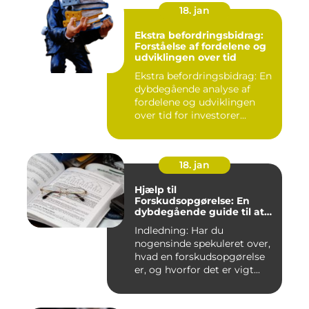
18. jan
Ekstra befordringsbidrag:
Forståelse af fordelene og
udviklingen over tid
Ekstra befordringsbidrag: En
dybdegående analyse af
fordelene og udviklingen
over tid for investorer...
18. jan
Hjælp til
Forskudsopgørelse: En
dybdegående guide til at
forstå og optimere din
Indledning: Har du
skatteansættelse
nogensinde spekuleret over,
hvad en forskudsopgørelse
er, og hvorfor det er vigt...