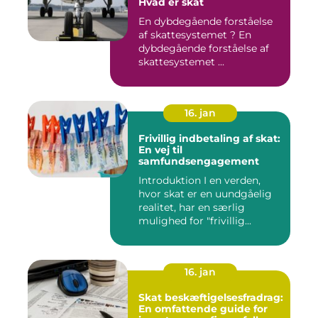
Hvad er skat
En dybdegående forståelse
af skattesystemet ? En
dybdegående forståelse af
skattesystemet ...
16. jan
Frivillig indbetaling af skat:
En vej til
samfundsengagement
Introduktion I en verden,
hvor skat er en uundgåelig
realitet, har en særlig
mulighed for "frivillig...
16. jan
Skat beskæftigelsesfradrag:
En omfattende guide for