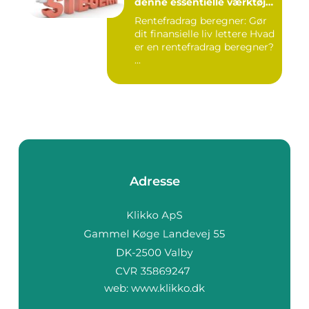
denne essentielle værktøj
for investorer og finansfolk
Rentefradrag beregner: Gør
dit finansielle liv lettere Hvad
er en rentefradrag beregner?
...
Adresse
web:
www.klikko.dk