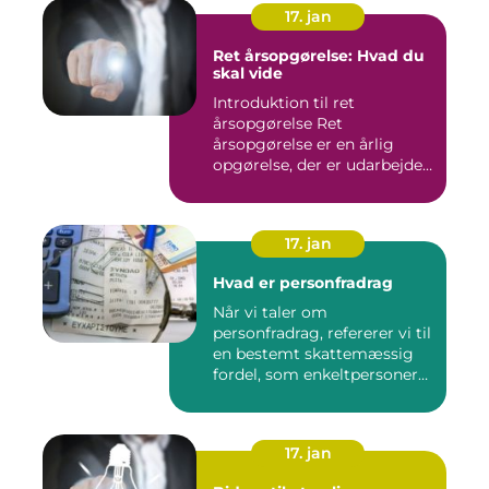
17. jan
Ret årsopgørelse: Hvad du
skal vide
Introduktion til ret
årsopgørelse Ret
årsopgørelse er en årlig
opgørelse, der er udarbejdet
af ska...
17. jan
Hvad er personfradrag
Når vi taler om
personfradrag, refererer vi til
en bestemt skattemæssig
fordel, som enkeltpersoner
k...
17. jan