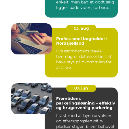
enkelt, men bag et godt salg
ligger både viden, forbere...
03. aug
Professionel bogholder i
Nordsjælland
I virksomhedens travle
hverdag er det essentielt at
have styr på økonomien for
at sikre...
07. jun
Fremtidens
parkeringsløsning – effektiv
og brugervenlig parkering
I takt med at byerne vokser,
og efterspørgslen på p-
pladser stiger, bliver behovet