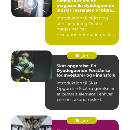
Bidrag til et online
magasin: En dybdegående
indsigt i essensen af bidrag
og dets udvikling gennem
Introduktion til bidrag og
tiden
dets betydning Online
magasiner har
revolutioneret måden, vi får
adgang ...
16. jan
Skat opgørelse: En
Dybdegående Forståelse
for Investorer og Finansfolk
Introduktion til Skat
Opgørelse Skat opgørelse er
et centralt element i enhver
persons økonomiske l...
16. jan