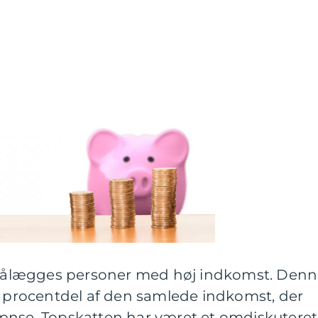
r pålægges personer med høj indkomst. Den
n procentdel af den samlede indkomst, der
ænse. Topskatten har været et omdiskuteret