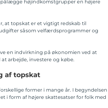
t pålægge højindkomstgrupper en højere
at topskat er et vigtigt redskab til
ge udgifter såsom velfærdsprogrammer og
ve en indvirkning på økonomien ved at
 at arbejde, investere og købe.
g af topskat
 forskellige former i mange år. I begyndelsen
 i form af højere skattesatser for folk med