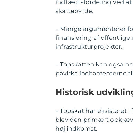
indtægtsfordeling ved a
skattebyrde.
– Mange argumenterer for, 
finansiering af offentli
infrastrukturprojekter.
– Topskatten kan også ha
påvirke incitamenterne til
Historisk udviklin
– Topskat har eksisteret i
blev den primært opkrævet
høj indkomst.