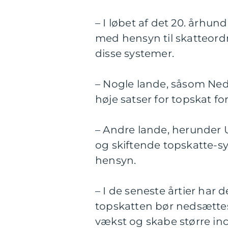
– I løbet af det 20. årh
med hensyn til skatteordn
disse systemer.
– Nogle lande, såsom Nede
høje satser for topskat f
– Andre lande, herunder U
og skiftende topskatte-s
hensyn.
– I de seneste årtier har
topskatten bør nedsættes 
vækst og skabe større inc