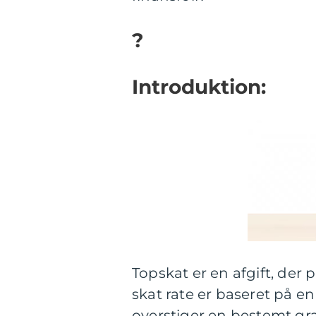
?
Introduktion:
Topskat er en afgift, de
skat rate er baseret på e
overstiger en bestemt gr