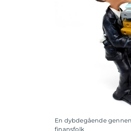
En dybdegående gennemga
finansfolk