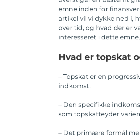
emne inden for finansver
artikel vil vi dykke ned i
over tid, og hvad der er v
interesseret i dette emne
Hvad er topskat o
– Topskat er en progress
indkomst.
– Den specifikke indkomst
som topskatteyder varierer
– Det primære formål med