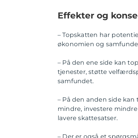
Effekter og konse
– Topskatten har potentie
økonomien og samfunde
– På den ene side kan tops
tjenester, støtte velfær
samfundet.
– På den anden side kan t
mindre, investere mindre 
lavere skattesatser.
– Der er også et spørgs