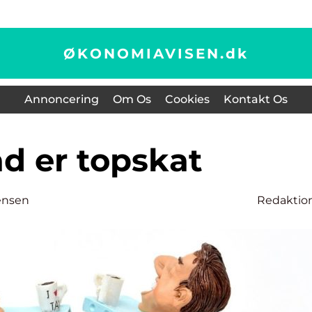
ØKONOMIAVISEN.
dk
Annoncering
Om Os
Cookies
Kontakt Os
ad er topskat
ensen
Redaktio