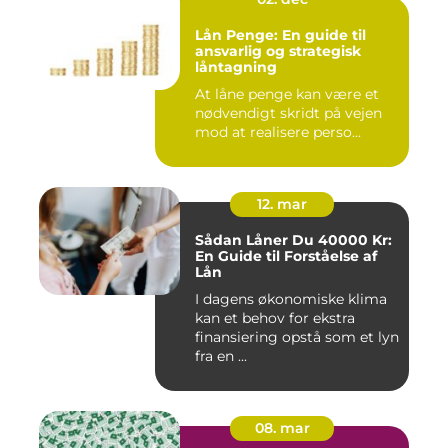
Lån Penge: En guide til
ansvarlig og strategisk
låntagning
At låne penge kan være et
nødvendigt skridt på vejen
mod at realisere perso...
12. mar
Sådan Låner Du 40000 Kr:
En Guide til Forståelse af
Lån
I dagens økonomiske klima
kan et behov for ekstra
finansiering opstå som et lyn
fra en ...
08. mar