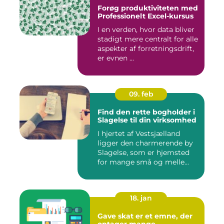
Forøg produktiviteten med
Professionelt Excel-kursus
I en verden, hvor data bliver
stadigt mere centralt for alle
aspekter af forretningsdrift,
er evnen ...
09. feb
Find den rette bogholder i
Slagelse til din virksomhed
I hjertet af Vestsjælland
ligger den charmerende by
Slagelse, som er hjemsted
for mange små og melle...
18. jan
Gave skat er et emne, der