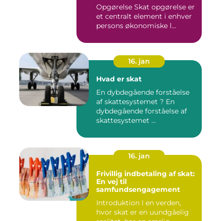
Opgørelse Skat opgørelse er
et centralt element i enhver
persons økonomiske l...
16. jan
Hvad er skat
En dybdegående forståelse
af skattesystemet ? En
dybdegående forståelse af
skattesystemet ...
16. jan
Frivillig indbetaling af skat:
En vej til
samfundsengagement
Introduktion I en verden,
hvor skat er en uundgåelig