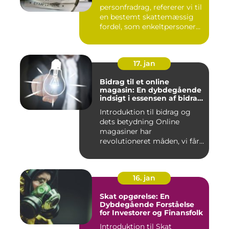
personfradrag, refererer vi til
en bestemt skattemæssig
fordel, som enkeltpersoner
k...
17. jan
Bidrag til et online
magasin: En dybdegående
indsigt i essensen af bidrag
og dets udvikling gennem
Introduktion til bidrag og
tiden
dets betydning Online
magasiner har
revolutioneret måden, vi får
adgang ...
16. jan
Skat opgørelse: En
Dybdegående Forståelse
for Investorer og Finansfolk
Introduktion til Skat