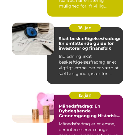
realitet, har en særlig
mulighed for "frivillig...
16. jan
Skat beskæftigelsesfradrag:
En omfattende guide for
investorer og finansfolk
Indledning Skat
beskæftigelsesfradrag er et
vigtigt emne, der er værd at
sætte sig ind i, især for ...
15. jan
Månedsfradrag: En
Dybdegående
Gennemgang og Historisk
Udvikling
Månedsfradrag er et emne,
der interesserer mange