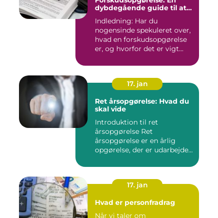
Forskudsopgørelse: En
dybdegående guide til at
forstå og optimere din
Indledning: Har du
skatteansættelse
nogensinde spekuleret over,
hvad en forskudsopgørelse
er, og hvorfor det er vigt...
17. jan
Ret årsopgørelse: Hvad du
skal vide
Introduktion til ret
årsopgørelse Ret
årsopgørelse er en årlig
opgørelse, der er udarbejdet
af ska...
17. jan
Hvad er personfradrag
Når vi taler om