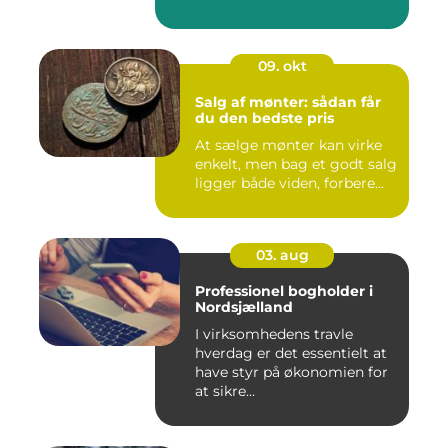
09. okt
Salg af mønter: sådan får
du den bedste pris
At sælge mønter kan virke
enkelt, men bag et godt salg
ligger både viden, forbere...
03. aug
Professionel bogholder i
Nordsjælland
I virksomhedens travle
hverdag er det essentielt at
have styr på økonomien for
at sikre...