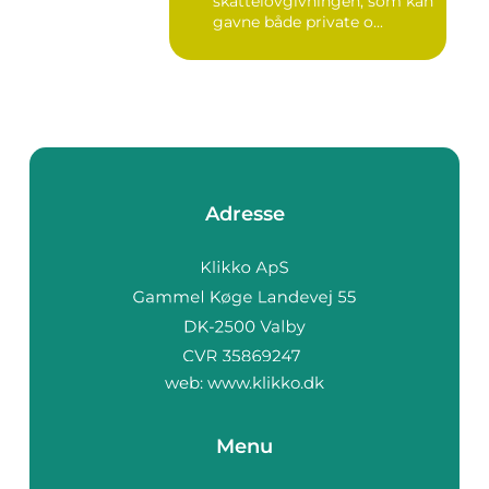
skattelovgivningen, som kan
gavne både private o...
Adresse
web:
www.klikko.dk
Menu