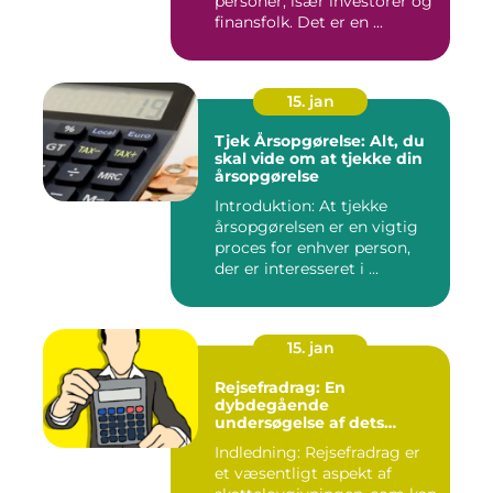
personer, især investorer og
finansfolk. Det er en ...
15. jan
Tjek Årsopgørelse: Alt, du
skal vide om at tjekke din
årsopgørelse
Introduktion: At tjekke
årsopgørelsen er en vigtig
proces for enhver person,
der er interesseret i ...
15. jan
Rejsefradrag: En
dybdegående
undersøgelse af dets
betydning, udvikling og
Indledning: Rejsefradrag er
vigtighed for investorer og
et væsentligt aspekt af
finansfolk