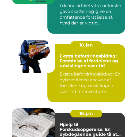
og finansfolk, der ønsker at
I denne artikel vil vi udforske
optimere deres
gave skatten og give en
økonomiske strategier
omfattende forståelse af,
hvad der er vigtig...
18. jan
Ekstra befordringsbidrag:
Forståelse af fordelene og
udviklingen over tid
Ekstra befordringsbidrag: En
dybdegående analyse af
fordelene og udviklingen
over tid for investorer...
18. jan
Hjælp til
Forskudsopgørelse: En
dybdegående guide til at