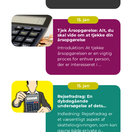
15. jan
Tjek Årsopgørelse: Alt, du
skal vide om at tjekke din
årsopgørelse
Introduktion: At tjekke
årsopgørelsen er en vigtig
proces for enhver person,
der er interesseret i ...
15. jan
Rejsefradrag: En
dybdegående
undersøgelse af dets
betydning, udvikling og
Indledning: Rejsefradrag er
vigtighed for investorer og
et væsentligt aspekt af
finansfolk
skattelovgivningen, som kan
gavne både private o...