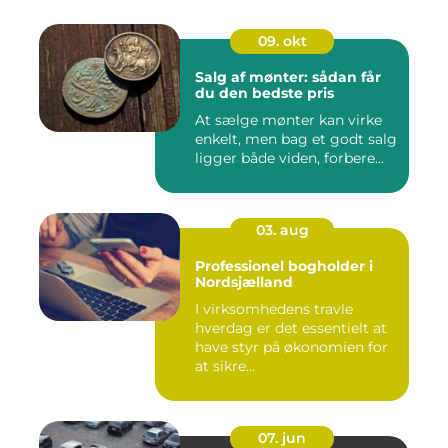
09. okt
Salg af mønter: sådan får
du den bedste pris
At sælge mønter kan virke
enkelt, men bag et godt salg
ligger både viden, forbere...
03. aug
Professionel bogholder i
Nordsjælland
I virksomhedens travle
hverdag er det essentielt at
have styr på økonomien for
at sikre...
07. jun