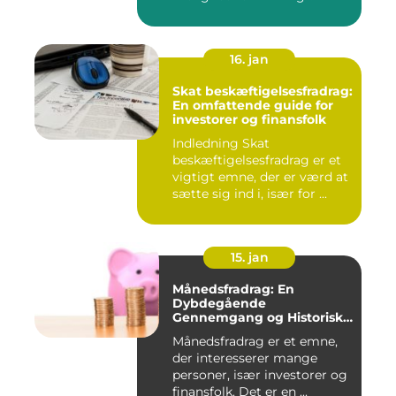
16. jan
Skat beskæftigelsesfradrag:
En omfattende guide for
investorer og finansfolk
Indledning Skat
beskæftigelsesfradrag er et
vigtigt emne, der er værd at
sætte sig ind i, især for ...
15. jan
Månedsfradrag: En
Dybdegående
Gennemgang og Historisk
Udvikling
Månedsfradrag er et emne,
der interesserer mange
personer, især investorer og
finansfolk. Det er en ...