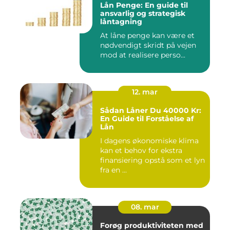
Lån Penge: En guide til
ansvarlig og strategisk
låntagning
At låne penge kan være et
nødvendigt skridt på vejen
mod at realisere perso...
12. mar
Sådan Låner Du 40000 Kr:
En Guide til Forståelse af
Lån
I dagens økonomiske klima
kan et behov for ekstra
finansiering opstå som et lyn
fra en ...
08. mar
Forøg produktiviteten med