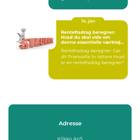
14. jan
Rentefradrag beregner:
Hvad du skal vide om
denne essentielle værktøj
for investorer og finansfolk
Rentefradrag beregner: Gør
dit finansielle liv lettere Hvad
er en rentefradrag beregner?
...
Adresse