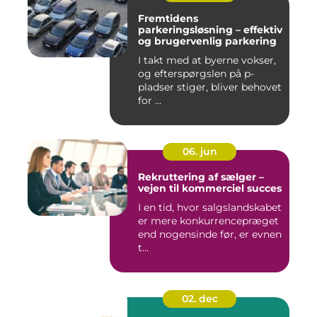
Fremtidens
parkeringsløsning – effektiv
og brugervenlig parkering
I takt med at byerne vokser,
og efterspørgslen på p-
pladser stiger, bliver behovet
for ...
06. jun
Rekruttering af sælger –
vejen til kommerciel succes
I en tid, hvor salgslandskabet
er mere konkurrencepræget
end nogensinde før, er evnen
t...
02. dec