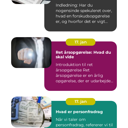
forstå og optimere din
Indledning: Har du
skatteansættelse
nogensinde spekuleret over,
hvad en forskudsopgørelse
er, og hvorfor det er vigt...
17. jan
Ret årsopgørelse: Hvad du
skal vide
Introduktion til ret
årsopgørelse Ret
årsopgørelse er en årlig
opgørelse, der er udarbejdet
af ska...
17. jan
Hvad er personfradrag
Når vi taler om
personfradrag, refererer vi til