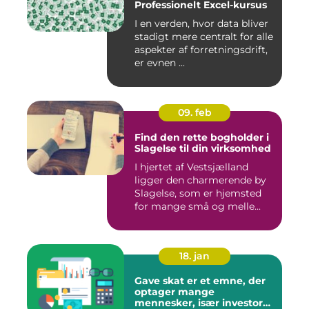
Professionelt Excel-kursus
I en verden, hvor data bliver
stadigt mere centralt for alle
aspekter af forretningsdrift,
er evnen ...
09. feb
Find den rette bogholder i
Slagelse til din virksomhed
I hjertet af Vestsjælland
ligger den charmerende by
Slagelse, som er hjemsted
for mange små og melle...
18. jan
Gave skat er et emne, der
optager mange
mennesker, især investorer