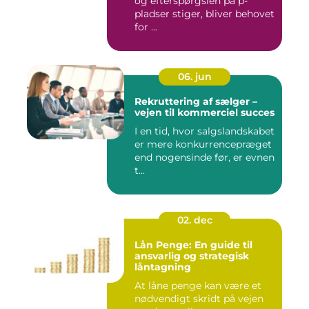
og efterspørgslen på p-
pladser stiger, bliver behovet
for ...
06. jun
Rekruttering af sælger –
vejen til kommerciel succes
I en tid, hvor salgslandskabet
er mere konkurrencepræget
end nogensinde før, er evnen
t...
02. dec
Lån Penge: En guide til
ansvarlig og strategisk
låntagning
At låne penge kan være et
nødvendigt skridt på vejen