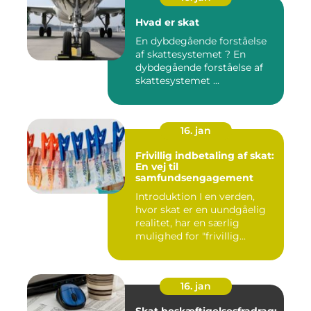
Hvad er skat
En dybdegående forståelse
af skattesystemet ? En
dybdegående forståelse af
skattesystemet ...
16. jan
Frivillig indbetaling af skat:
En vej til
samfundsengagement
Introduktion I en verden,
hvor skat er en uundgåelig
realitet, har en særlig
mulighed for "frivillig...
16. jan