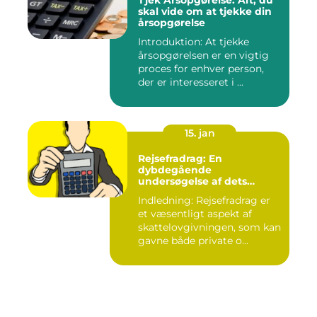
Tjek Årsopgørelse: Alt, du
skal vide om at tjekke din
årsopgørelse
Introduktion: At tjekke
årsopgørelsen er en vigtig
proces for enhver person,
der er interesseret i ...
15. jan
Rejsefradrag: En
dybdegående
undersøgelse af dets
betydning, udvikling og
Indledning: Rejsefradrag er
vigtighed for investorer og
et væsentligt aspekt af
finansfolk
skattelovgivningen, som kan
gavne både private o...