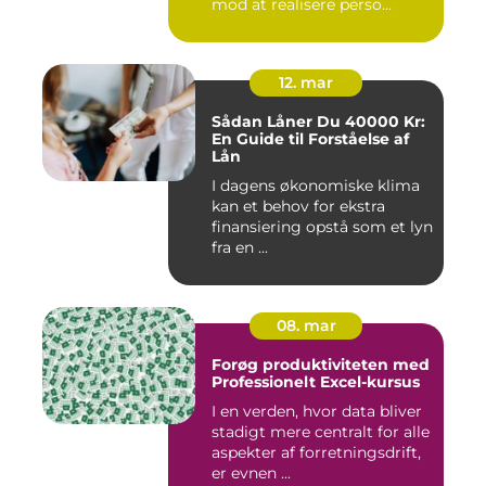
mod at realisere perso...
12. mar
Sådan Låner Du 40000 Kr:
En Guide til Forståelse af
Lån
I dagens økonomiske klima
kan et behov for ekstra
finansiering opstå som et lyn
fra en ...
08. mar
Forøg produktiviteten med
Professionelt Excel-kursus
I en verden, hvor data bliver
stadigt mere centralt for alle
aspekter af forretningsdrift,
er evnen ...