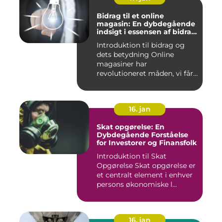
Bidrag til et online
magasin: En dybdegående
indsigt i essensen af bidrag
og dets udvikling gennem
Introduktion til bidrag og
tiden
dets betydning Online
magasiner har
revolutioneret måden, vi får
adgang ...
16. jan
Skat opgørelse: En
Dybdegående Forståelse
for Investorer og Finansfolk
Introduktion til Skat
Opgørelse Skat opgørelse er
et centralt element i enhver
persons økonomiske l...
16. jan