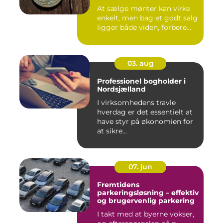
At sælge mønter kan virke
enkelt, men bag et godt salg
ligger både viden, forbere...
03. aug
Professionel bogholder i
Nordsjælland
I virksomhedens travle
hverdag er det essentielt at
have styr på økonomien for
at sikre...
07. jun
Fremtidens
parkeringsløsning – effektiv
og brugervenlig parkering
I takt med at byerne vokser,