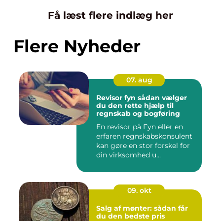
Få læst flere indlæg her
Flere Nyheder
07. aug
Revisor fyn sådan vælger
du den rette hjælp til
regnskab og bogføring
En revisor på Fyn eller en
erfaren regnskabskonsulent
kan gøre en stor forskel for
din virksomhed u...
09. okt
Salg af mønter: sådan får
du den bedste pris