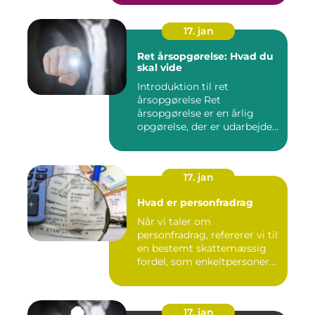
17. jan
Ret årsopgørelse: Hvad du
skal vide
Introduktion til ret
årsopgørelse Ret
årsopgørelse er en årlig
opgørelse, der er udarbejdet
af ska...
17. jan
Hvad er personfradrag
Når vi taler om
personfradrag, refererer vi til
en bestemt skattemæssig
fordel, som enkeltpersoner
k...
17. jan