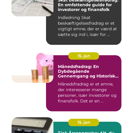
Skat beskæftigelsesfradrag:
En omfattende guide for
investorer og finansfolk
Indledning Skat
beskæftigelsesfradrag er et
vigtigt emne, der er værd at
sætte sig ind i, især for ...
15. jan
Månedsfradrag: En
Dybdegående
Gennemgang og Historisk
Udvikling
Månedsfradrag er et emne,
der interesserer mange
personer, især investorer og
finansfolk. Det er en ...
15. jan