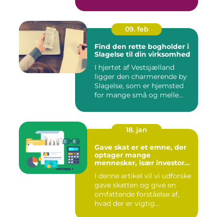
09. feb
Find den rette bogholder i
Slagelse til din virksomhed
I hjertet af Vestsjælland
ligger den charmerende by
Slagelse, som er hjemsted
for mange små og melle...
18. jan
Gave skat er et emne, der
optager mange
mennesker, især investorer
og finansfolk, der ønsker at
I denne artikel vil vi udforske
optimere deres
gave skatten og give en
økonomiske strategier
omfattende forståelse af,
hvad der er vigtig...