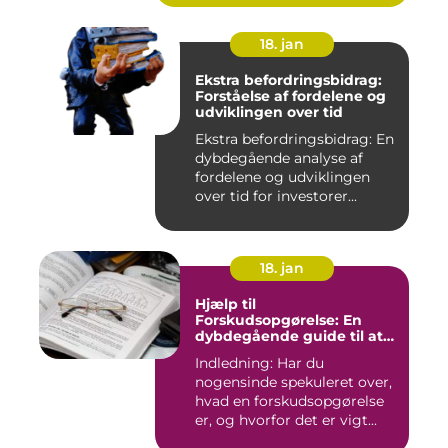
18. jan
Ekstra befordringsbidrag:
Forståelse af fordelene og
udviklingen over tid
Ekstra befordringsbidrag: En
dybdegående analyse af
fordelene og udviklingen
over tid for investorer...
18. jan
Hjælp til
Forskudsopgørelse: En
dybdegående guide til at
forstå og optimere din
Indledning: Har du
skatteansættelse
nogensinde spekuleret over,
hvad en forskudsopgørelse
er, og hvorfor det er vigt...