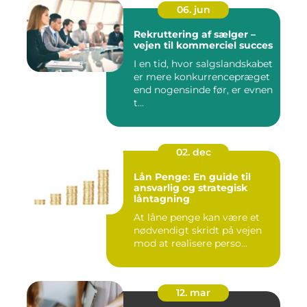
06. jun
Rekruttering af sælger –
vejen til kommerciel succes
I en tid, hvor salgslandskabet
er mere konkurrencepræget
end nogensinde før, er evnen
t...
02. dec
Lån Penge: En guide til
ansvarlig og strategisk
låntagning
At låne penge kan være et
nødvendigt skridt på vejen
mod at realisere perso...
12. mar