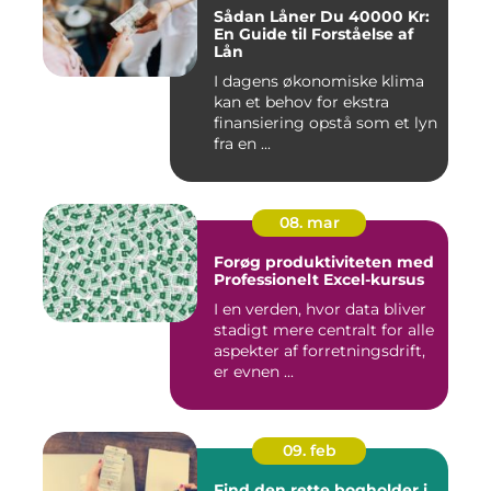
Sådan Låner Du 40000 Kr:
En Guide til Forståelse af
Lån
I dagens økonomiske klima
kan et behov for ekstra
finansiering opstå som et lyn
fra en ...
08. mar
Forøg produktiviteten med
Professionelt Excel-kursus
I en verden, hvor data bliver
stadigt mere centralt for alle
aspekter af forretningsdrift,
er evnen ...
09. feb
Find den rette bogholder i