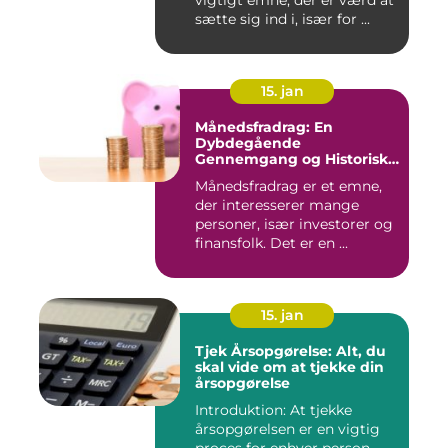
vigtigt emne, der er værd at
sætte sig ind i, især for ...
15. jan
Månedsfradrag: En
Dybdegående
Gennemgang og Historisk
Udvikling
Månedsfradrag er et emne,
der interesserer mange
personer, især investorer og
finansfolk. Det er en ...
15. jan
Tjek Årsopgørelse: Alt, du
skal vide om at tjekke din
årsopgørelse
Introduktion: At tjekke
årsopgørelsen er en vigtig