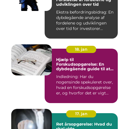
udviklingen over tid
Ekstra befordringsbidrag: En
dybdegående analyse af
fordelene og udviklingen
over tid for investorer...
18. jan
Hjælp til
Forskudsopgørelse: En
dybdegående guide til at
forstå og optimere din
Indledning: Har du
skatteansættelse
nogensinde spekuleret over,
hvad en forskudsopgørelse
er, og hvorfor det er vigt...
17. jan
Ret årsopgørelse: Hvad du
skal vide