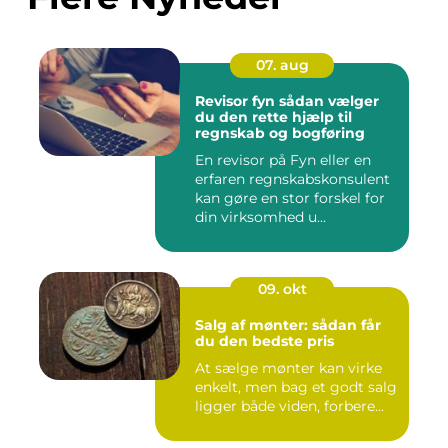
07. aug
Revisor fyn sådan vælger
du den rette hjælp til
regnskab og bogføring
En revisor på Fyn eller en
erfaren regnskabskonsulent
kan gøre en stor forskel for
din virksomhed u...
09. okt
Salg af mønter: sådan får
du den bedste pris
At sælge mønter kan virke
enkelt, men bag et godt salg
ligger både viden, forbere...