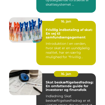
dybdegående forståelse af
skattesystemet ...
16. jan
Frivillig indbetaling af skat:
En vej til
samfundsengagement
Introduktion I en verden,
hvor skat er en uundgåelig
realitet, har en særlig
mulighed for "frivillig...
16. jan
Skat beskæftigelsesfradrag:
En omfattende guide for
investorer og finansfolk
Indledning Skat
beskæftigelsesfradrag er et