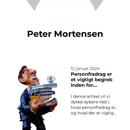
Peter Mortensen
12 januar 2024
Personfradrag er
et vigtigt begreb
inden for
skattemæssige
forhold, som kan
I denne artikel vil vi
have stor
dykke dybere ned i,
betydning for
hvad personfradrag er,
enkeltpersoner
og hvad der er vigtigt
at vide for alle, der er
interesseret i dette
emne. Hvad er