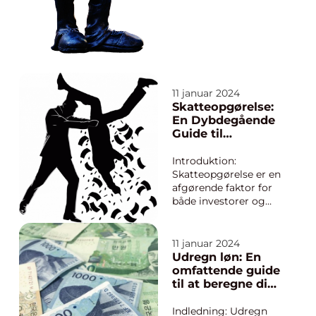
personfradrag?
Personfradrag er et
beløb, som en person
kan trække fra sin
samlede indkomst, før
skat...
11 januar 2024
Skatteopgørelse:
En Dybdegående
Guide til
Investorer og
Finansfolk
Introduktion:
Skatteopgørelse er en
afgørende faktor for
både investorer og
finansfolk. Det er en
årlig proces, hvor den
skattepligtige opgør
11 januar 2024
sine
Udregn løn: En
skatteforpligtelser og
omfattende guide
indberetter sine
til at beregne din
indkomster og
løn
udgifter til de rette
Indledning: Udregn