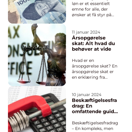
myndigheder. I denne
løn er et essentielt
artike...
emne for alle, der
ønsker at få styr på
deres økonomiske
situation og sikre, at
de får den rette
11 januar 2024
kompensation for
Årsopgørelse
deres arbejde. I denne
skat: Alt hvad du
artikel vil vi udforske,
behøver at vide
hvordan man kan
beregne sin løn
Hvad er en
korrekt og præci...
årsopgørelse skat? En
årsopgørelse skat er
en erklæring fra
skattemyndighederne
, der viser din
skattemæssige
10 januar 2024
situation for det
Beskæftigelsesfra
foregående år. Den
drag: En
indeholder
omfattende guide
oplysninger om din
til investorer og
indkomst, fradrag,
finansfolk
Beskæftigelsesfradrag
skat, eventuelle
– En kompleks, men