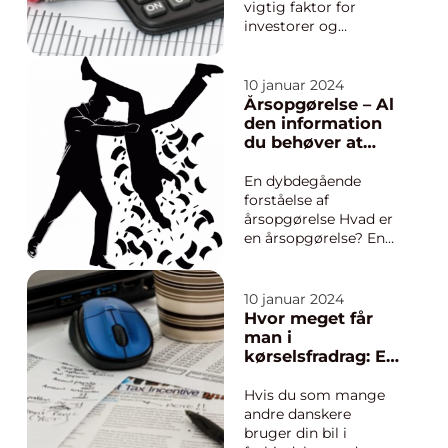
tilbagebetaling eller
vigtig faktor for
rests...
investorer og
finansfolk i Danmark
Introduktion:
Beskæftigelsesfradrag
10 januar 2024
er en afgørende faktor
Årsopgørelse – Al
inden for
den information
skattemæssige
du behøver at
overvejelser for både
vide
investorer og
En dybdegående
finansfolk i Danmark.
forståelse af
Dette fra...
årsopgørelse Hvad er
en årsopgørelse? En
årsopgørelse er en
gennemgang af en
persons økonomi og
10 januar 2024
skatteregnskab for et
Hvor meget får
givent år. Denne
man i
årlige opgørelse
kørselsfradrag: En
udarbejdes af skatte-
dybdegående
og
undersøgelse
Hvis du som mange
toldmyndighederne
andre danskere
og indeholder alle
bruger din bil i
relevan...