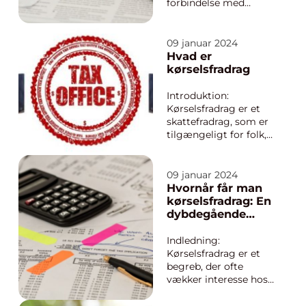
forbindelse med
arbejde eller
erhvervsmæssige
formål, er du
09 januar 2024
sandsynligvis bekendt
Hvad er
med begrebet
kørselsfradrag
kørselsfradrag.
Kørselsfradrag
Introduktion:
handler om at få
Kørselsfradrag er et
godtgørelse for de
skattefradrag, som er
udgifter, der er
tilgængeligt for folk,
forbundet med
der bruger deres
transpo...
personlige bil i
forbindelse med
09 januar 2024
erhvervsaktiviteter.
Hvornår får man
Det kan være alt fra at
kørselsfradrag: En
køre til og fra arbejde
dybdegående
til at besøge kunder
analyse
og
Indledning:
forretningspartnere.
Kørselsfradrag er et
Kørsel...
begreb, der ofte
vækker interesse hos
mange, især blandt
investorer og